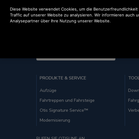
Drücken Sie die Eingabetaste, um zum Hauptinhalt zu spr
Diese Website verwendet Cookies, um die Benutzerfreundlichkeit
Traffic auf unserer Website zu analysieren. Wir informieren auch 
Analysepartner über Ihre Nutzung unserer Website.
United States (EN)
PRODUKTE & SERVICE
TOO
Aufzüge
Down
Fahrtreppen und Fahrsteige
Fahrg
Otis Signature Service™
Verbe
Modernisierung
RUFEN SIE OTISLINE AN