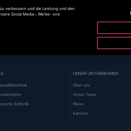
ingen
 zu verbessern und die Leistung und den
unsere Social Media-, Werbe- und
PRODUKTE & SERVICE
TOOLS
UNSER UNTERNE
LS
UNSER UNTERNEHMEN
loadbibliothek
Über uns
asterlebnis
Unser Team
sserte Ästhetik
News
Karriere