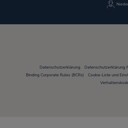
Niede
Datenschutzerklärung
Datenschutzerklärung 
Binding Corporate Rules (BCRs)
Cookie-Liste und Eins
Verhaltenskode
Node Name: liferay-75cdbd4554-9nfwr