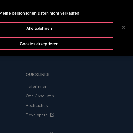
OTISLINE 0800 365 24 7
NEWS
KARRIERE
Meine persönlichen Daten nicht verkaufen
SUCHEN
HMEN
INVESTOREN
KONTAKTIEREN SIE UNS
Alle ablehnen
Cookies akzeptieren
ZUM SEITENANFANG
QUICKLINKS
Lieferanten
Otis Absolutes
Rechtliches
Developers