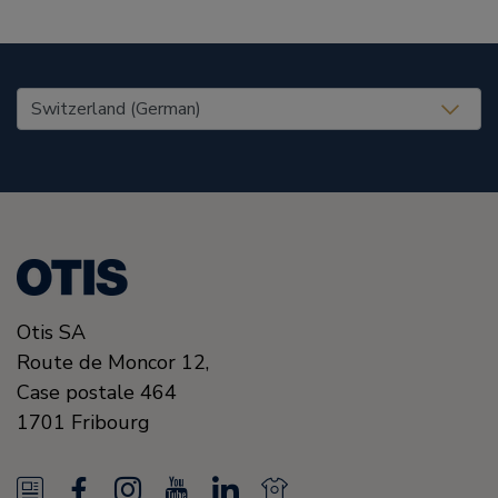
United States (EN)
Otis SA
Route de Moncor 12,
Case postale 464
1701
Fribourg
N
F
I
Y
L
N