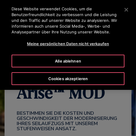
OTISLINE 0800 365 24 7
Drücken Sie die Eingabetaste, um zum Hauptinhalt zu spr
Diese Website verwendet Cookies, um die
Benutzerfreundlichkeit zu verbessern und die Leistung
SUCHEN
und den Traffic auf unserer Website zu analysieren. Wir
MENÜ
informieren auch unsere Social Media-, Werbe- und
Analysepartner über Ihre Nutzung unserer Website.
WARUM MODERNISIEREN
VORTEILE
PAKETE
KONTAKT
Meine persönlichen Daten nicht verkaufen
Alle ablehnen
Cookies akzeptieren
Arise™ MOD
BESTIMMEN SIE DIE KOSTEN UND
GESCHWINDIGKEIT DER MODERNISIERUNG
IHRES SEILAUFZUGS MIT UNSEREM
STUFENWEISEN ANSATZ.