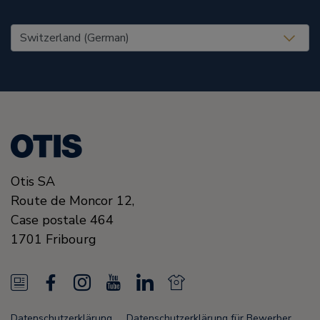
United States (EN)
Otis SA
Route de Moncor 12,
Case postale 464
1701
Fribourg
N
F
I
Y
L
N
e
a
n
o
i
e
Datenschutzerklärung
Datenschutzerklärung für Bewerber