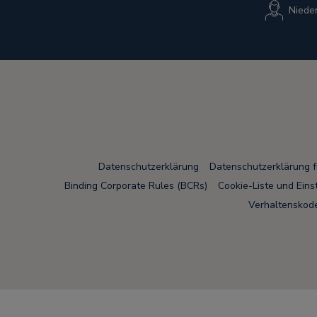
Niede
Datenschutzerklärung
Datenschutzerklärung 
Binding Corporate Rules (BCRs)
Cookie-Liste und Eins
Verhaltenskode
Node Name: liferay-75cdbd4554-wwcwl