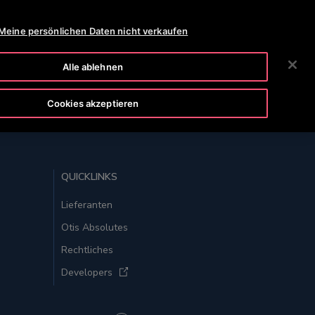
OTISLINE 0800 365 24 7
NEWS
KARRIERE
Meine persönlichen Daten nicht verkaufen
SUCHEN
HMEN
INVESTOREN
KONTAKTIEREN SIE UNS
Alle ablehnen
Cookies akzeptieren
ZUM SEITENANFANG
QUICKLINKS
Lieferanten
Otis Absolutes
Rechtliches
Developers