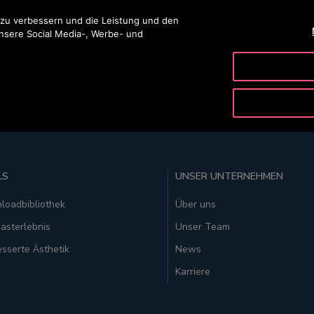
ingen
 zu verbessern und die Leistung und den
unsere Social Media-, Werbe- und
PRODUKTE & SERVICE
TOOLS
UNSER UNTERNE
LS
UNSER UNTERNEHMEN
loadbibliothek
Über uns
asterlebnis
Unser Team
sserte Ästhetik
News
Karriere