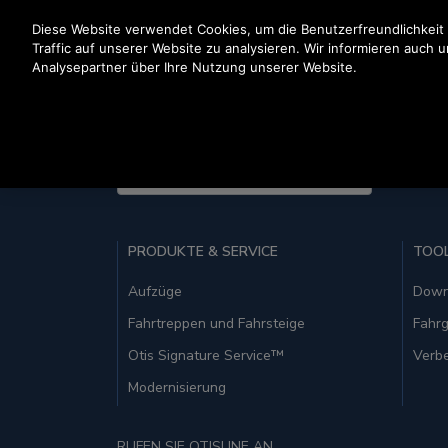
Drücken Sie die Eingabetaste, um zum Hauptinhalt zu spr
Diese Website verwendet Cookies, um die Benutzerfreundlichkeit
Traffic auf unserer Website zu analysieren. Wir informieren auch 
Analysepartner über Ihre Nutzung unserer Website.
United States (EN)
PRODUKTE & SERVICE
TOO
Aufzüge
Down
Fahrtreppen und Fahrsteige
Fahrg
Otis Signature Service™
Verbe
Modernisierung
RUFEN SIE OTISLINE AN