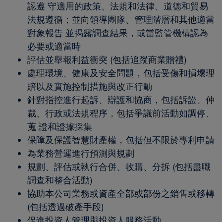
認遵 守適用的政策、法規和法律、道德和貿易
法規遵循；並向領導團隊、管理階層和其他適當
對象報告 並揭露調查結果，或當監管機構認為
必要或適當時
評估並舉報利益衝突 (包括追蹤商業贈禮)
處理環境、健康及安全問題，包括受傷和損壞理
賠以及實施控制措施與改正行動
針對指控進行起訴、辯護和協商，包括訴訟、仲
裁、行政或法規程序，包括爭議前活動如調停、
蒐 證和證據採集
保障及保護智慧財產權，包括但不限於專利申請
為業務營運進行預測與規劃
規劃、評估或執行合併、收購、分拆 (包括盡職
調查和整合活動)
協助本公司業務或資產全部或部份之銷售或移轉
(包括透過破產手段)
促進投資人管理與投資人服務活動