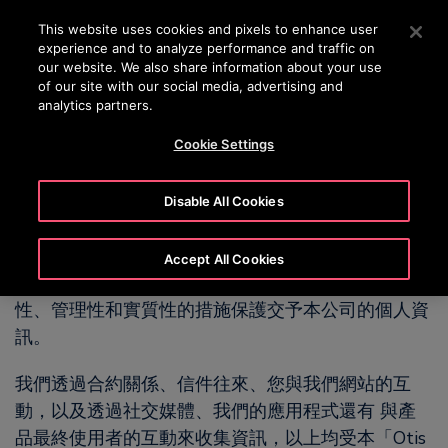
OTISLINE 22707575
Press Enter to skip to Main Content
This website uses cookies and pixels to enhance user
experience and to analyze performance and traffic on
SEARCH
our website. We also share information about your use
MENU
of our site with our social media, advertising and
analytics partners.
Cookie Settings
United States (EN)
選擇國家/區域＆語言
Disable All Cookies
Otis Worldwide Corporation 及其子公司和關係企業
Accept All Cookies
(以下合稱「Otis」) 尊重您的隱私權。我們 採取技術
性、管理性和實質性的措施保護交予本公司的個人資
訊。
我們透過合約關係、信件往來、您與我們網站的互
動，以及透過社交媒體、我們的應用程式還有 與產
品最終使用者的互動來收集資訊，以上均受本「Otis