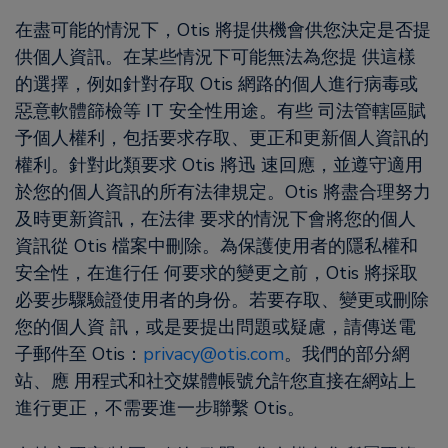
在盡可能的情況下，Otis 將提供機會供您決定是否提
供個人資訊。在某些情況下可能無法為您提 供這樣
的選擇，例如針對存取 Otis 網路的個人進行病毒或
惡意軟體篩檢等 IT 安全性用途。有些 司法管轄區賦
予個人權利，包括要求存取、更正和更新個人資訊的
權利。針對此類要求 Otis 將迅 速回應，並遵守適用
於您的個人資訊的所有法律規定。Otis 將盡合理努力
及時更新資訊，在法律 要求的情況下會將您的個人
資訊從 Otis 檔案中刪除。為保護使用者的隱私權和
安全性，在進行任 何要求的變更之前，Otis 將採取
必要步驟驗證使用者的身份。若要存取、變更或刪除
您的個人資 訊，或是要提出問題或疑慮，請傳送電
子郵件至 Otis：
privacy@otis.com
。我們的部分網
站、應 用程式和社交媒體帳號允許您直接在網站上
進行更正，不需要進一步聯繫 Otis。