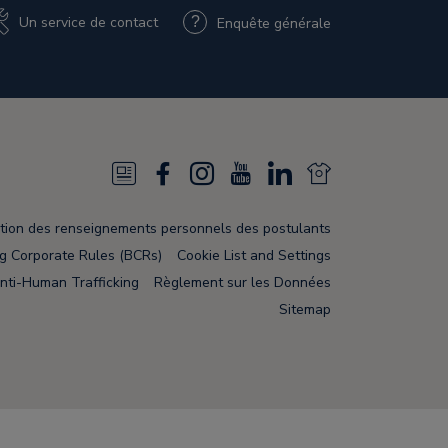
Un service de contact
Enquête générale
N
F
I
Y
L
N
e
a
n
o
i
e
tion des renseignements personnels des postulants
w
c
s
u
n
w
ng Corporate Rules (BCRs)
Cookie List and Settings
s
e
t
T
k
s
nti-Human Trafficking
Règlement sur les Données
Sitemap
F
b
a
u
e
F
e
o
g
b
d
e
e
o
r
e
i
e
d
k
a
n
d