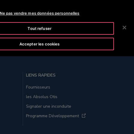
OTISLINE 8002 24 24
NEWS
CARRIÈRES
Ne pas vendre mes données personnelles
RECHERCHER
CIÉTÉ
INVESTISSEURS
CONTACTEZ-NOUS
Tout refuser
Accepter les cookies
RETOUR AU SOMMET
LIENS RAPIDES
Fournisseurs
les Absolus Otis
Signaler une inconduite
Programme Développement