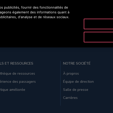
 publicités, fournir des fonctionnalités de
rtageons également des informations quant à
blicitaires, d'analyse et de réseaux sociaux.
ODUITS & SERVICES
OUTILS & DOCUMENTATIONS
NOTRE SO
LS ET RESSOURCES
NOTRE SOCIÉTÉ
othèque de ressources
À propros
érience des passagers
Équipe de direction
tique améliorée
Salle de presse
Carrières