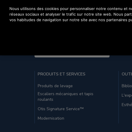
Appuyez sur Entrée pour passer au contenu principal
Nous utilisons des cookies pour personnaliser notre contenu et nos
réseaux sociaux et analyser le trafic sur notre site web. Nous pa
vos habitudes de navigation sur notre site avec nos partenaires pu
PR
United States (EN)
PRODUITS ET SERVICES
OUTI
Produits de levage
Bibli
Escaliers mécaniques et tapis
L'exp
roulants
Esthé
Otis Signature Service™
Modernisation