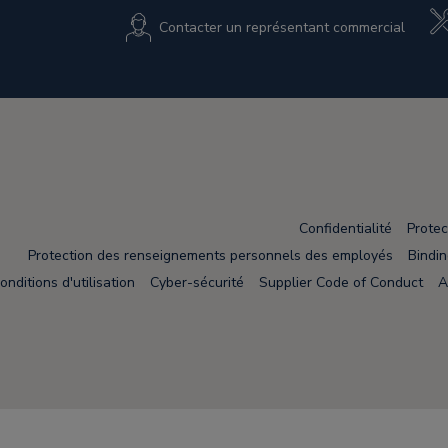
Contacter un représentant commercial
Confidentialité
Protec
Protection des renseignements personnels des employés
Bindi
onditions d'utilisation
Cyber-sécurité
Supplier Code of Conduct
A
Node Name: liferay-75cdbd4554-9nfwr