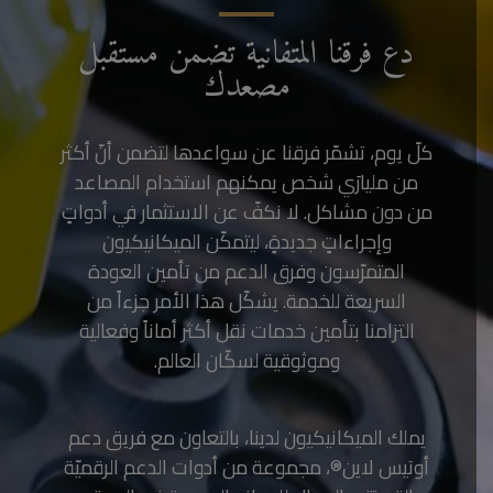
دع فرقنا المتفانية تضمن مستقبل
مصعدك
كلّ يوم، تشمّر فرقنا عن سواعدها لتضمن أنّ أكثر
من مليارَي شخص يمكنهم استخدام المصاعد
من دون مشاكل. لا نكفّ عن الاستثمار في أدواتٍ
وإجراءاتٍ جديدةٍ، ليتمكّن الميكانيكيون
المتمرّسون وفرق الدعم من تأمين العودة
السريعة للخدمة. يشكّل هذا الأمر جزءاً من
التزامنا بتأمين خدمات نقل أكثر أماناً وفعالية
وموثوقية لسكّان العالم.
يملك الميكانيكيون لدينا، بالتعاون مع فريق دعم
أوتيس لاين®، مجموعة من أدوات الدعم الرقميّة