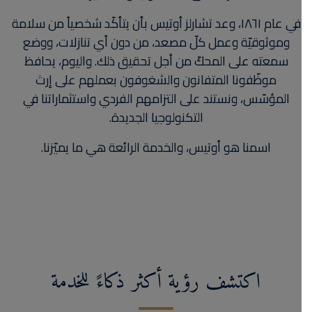
في عام ١٨٦١، وعد تشارلز أوتيس بأن يتأكّد شخصياً من سلامة
وموثوقيّة وعمل كلّ مصعد، من دون أي تنازلات، ووضع
سمعته على المحكّ من أجل تحقيق ذلك. واليوم، يحافظ
موظّفونا المتفانون والشغوفون بعملهم على إرث
المؤسّس، ونستند على التزامهم الفردي واستثماراتنا في
التكنولوجيا الجديدة.
اسمنا هو أوتيس، والخدمة الرائعة هي ما يميّزنا.
اكتشف رؤية أكثر ذكاءً للخدمة