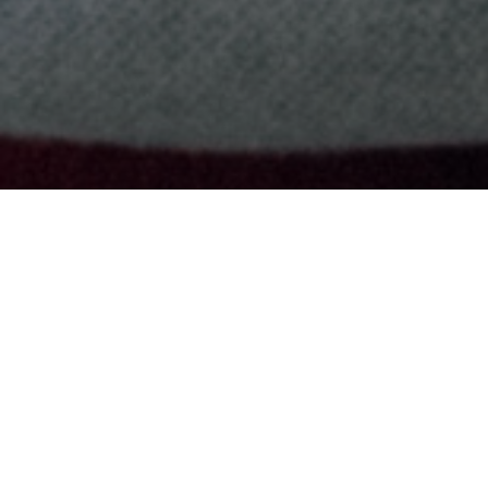
Advanc
featu
As the global pop