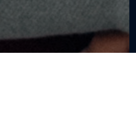
e accessibility with e
res designed for older 
ulation ages, Otis is leading with new accessible, intuitive 