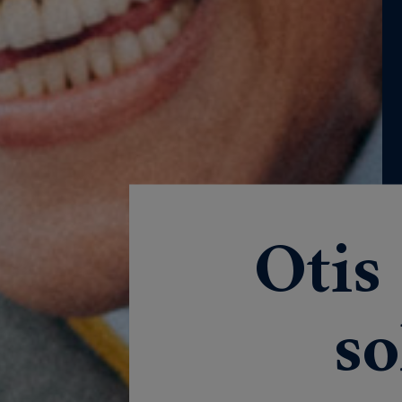
Otis
so