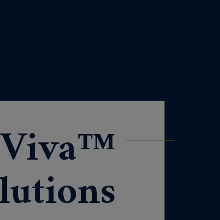
 Viva™
lutions