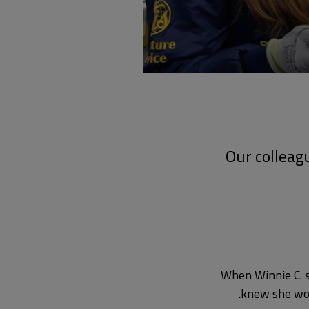
Our colleag
When Winnie C. s
knew she wou