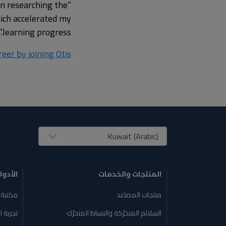
in researching the
hich accelerated my
learning progress.”
eer by joining Otis
United States (EN)
المنتجات والخدمات
الأدوا
منتجات المصاعد
مكتبة 
السلالم المتحرّكة والبساط المتحرّك
تجربة ا