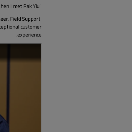
“I was quite worried about keeping up,” Winnie admitted. “But then I met Pak Yiu.”
eer, Field Support,
xceptional customer
experience.