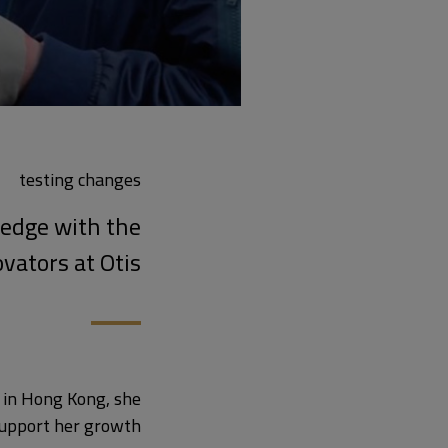
testing changes
ledge with the
vators at Otis.
m in Hong Kong, she
support her growth.