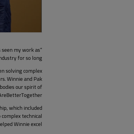
ys seen my work as
dustry for so long.”
hen solving complex
ors. Winnie and Pak
odies our spirit of
AreBetterTogether
hip, which included
o complex technical
elped Winnie excel.