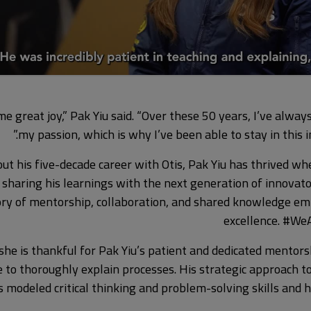
e great joy,” Pak Yiu said. “Over these 50 years, I’ve alwa
my passion, which is why I’ve been able to stay in this in
t his five-decade career with Otis, Pak Yiu has thrived w
sharing his learnings with the next generation of innovat
tory of mentorship, collaboration, and shared knowledge emb
excellence. #We
she is thankful for Pak Yiu’s patient and dedicated mentors
e to thoroughly explain processes. His strategic approach t
 modeled critical thinking and problem-solving skills and h