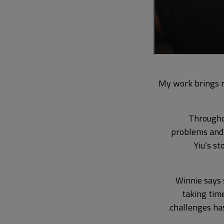
“My work brings m
Throughou
problems and 
Yiu’s s
Winnie says 
taking tim
challenges has