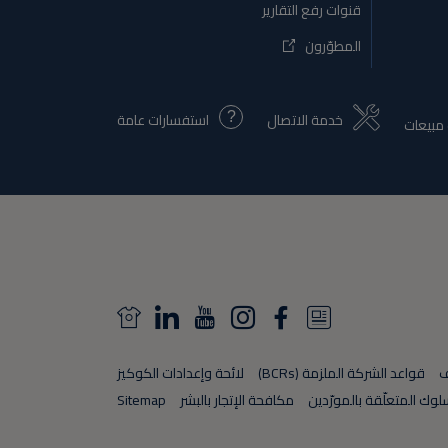
قنوات رفع التقارير
المطوّرون
خدمة الاتصال
استفسارات عامة
مبيعات
N
L
Y
I
F
N
e
i
o
n
a
e
ف
قواعد الشركة الملزمة (BCRs)
لائحة وإعدادات الكوكيز
w
n
u
s
c
w
لوك المتعلّقة بالمورّدين
مكافحة الإتجار بالبشر
Sitemap
s
k
T
t
e
s