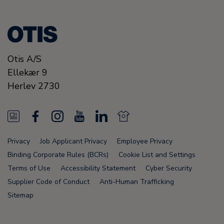
Otis A/S
Ellekær 9
Herlev
2730
N
F
I
Y
L
N
e
a
n
o
i
e
Privacy
Job Applicant Privacy
Employee Privacy
w
c
s
u
n
w
Binding Corporate Rules (BCRs)
Cookie List and Settings
s
e
t
T
k
s
Terms of Use
Accessibility Statement
Cyber Security
Supplier Code of Conduct
Anti-Human Trafficking
F
b
a
u
e
F
Sitemap
e
o
g
b
d
e