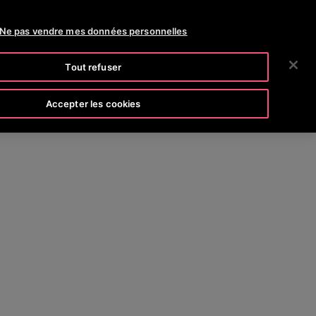
OTISLINE 0800 124 24
NEWS
CARRIÈRES
Ne pas vendre mes données personnelles
RECHERCHER
CIÉTÉ
INVESTISSEURS
CONTACTEZ-NOUS
Tout refuser
Accepter les cookies