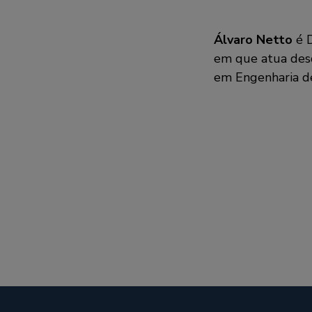
Álvaro Netto
é D
em que atua desd
em Engenharia de 