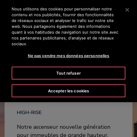
OTISLINE 0800 124 24
Appuyez sur Entrée pour passer au contenu principal
Nous utilisons des cookies pour personnaliser notre
contenu et nos publicités, fournir des fonctionnalités
RECHERCHER
de réseaux sociaux et analyser le trafic sur notre site
MENU
web. Nous partageons également des informations
quant à vos habitudes de navigation sur notre site avec
nos partenaires publicitaires, d'analyse et de réseaux
DOWNLOAD
MODELS
HIGHLIGHTS
CONTACT US
sociaux.
Ne pas vendre mes données personnelles
Tout refuser
SkyRise™
Accepter les cookies
HIGH-RISE
Notre ascenseur nouvelle génération
pour immeubles de grande hauteur.