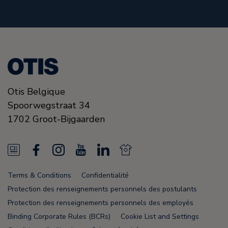
Otis Belgique
Spoorwegstraat 34
1702
Groot-Bijgaarden
N
F
I
Y
L
N
e
a
n
o
i
e
Terms & Conditions
Confidentialité
w
c
s
u
n
w
Protection des renseignements personnels des postulants
s
e
t
T
k
s
Protection des renseignements personnels des employés
Binding Corporate Rules (BCRs)
Cookie List and Settings
F
b
a
u
e
F