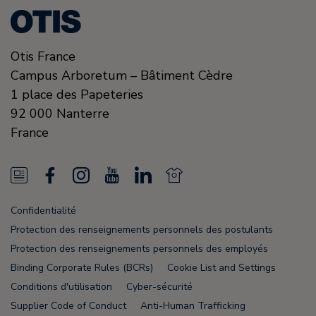
Otis France
Campus Arboretum – Bâtiment Cèdre
1 place des Papeteries
92 000
Nanterre
France
N
F
I
Y
L
N
e
a
n
o
i
e
Confidentialité
w
c
s
u
n
w
Protection des renseignements personnels des postulants
s
e
t
T
k
s
Protection des renseignements personnels des employés
Binding Corporate Rules (BCRs)
Cookie List and Settings
F
b
a
u
e
F
Conditions d'utilisation
Cyber-sécurité
e
o
g
b
d
e
Supplier Code of Conduct
Anti-Human Trafficking