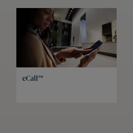
eCall™