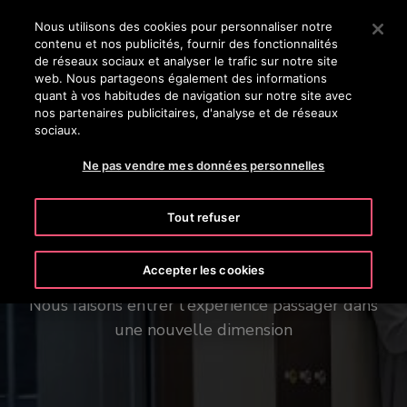
OTISLINE 08 00 00 24 77
Appuyez sur Entrée pour passer au contenu principal
Nous utilisons des cookies pour personnaliser notre
contenu et nos publicités, fournir des fonctionnalités
RECHERCHER
de réseaux sociaux et analyser le trafic sur notre site
MENU
web. Nous partageons également des informations
quant à vos habitudes de navigation sur notre site avec
nos partenaires publicitaires, d'analyse et de réseaux
sociaux.
Ne pas vendre mes données personnelles
Nous révolutionnons vos
Tout refuser
déplacements
Accepter les cookies
Nous faisons entrer l'expérience passager dans
une nouvelle dimension