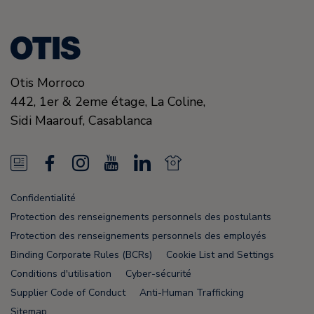
Otis Morroco
442, 1er & 2eme étage, La Coline,
Sidi Maarouf,
Casablanca
N
F
I
Y
L
N
e
a
n
o
i
e
Confidentialité
w
c
s
u
n
w
Protection des renseignements personnels des postulants
s
e
t
T
k
s
Protection des renseignements personnels des employés
Binding Corporate Rules (BCRs)
Cookie List and Settings
F
b
a
u
e
F
Conditions d'utilisation
Cyber-sécurité
e
o
g
b
d
e
Supplier Code of Conduct
Anti-Human Trafficking
Sitemap