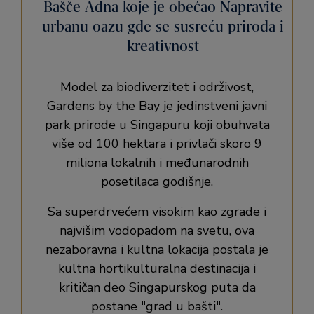
Bašče Adna koje je obećao Napravite
urbanu oazu gde se susreću priroda i
kreativnost
Model za biodiverzitet i održivost,
Gardens by the Bay je jedinstveni javni
park prirode u Singapuru koji obuhvata
više od 100 hektara i privlači skoro 9
miliona lokalnih i međunarodnih
posetilaca godišnje.
Sa superdrvećem visokim kao zgrade i
najvišim vodopadom na svetu, ova
nezaboravna i kultna lokacija postala je
kultna hortikulturalna destinacija i
kritičan deo Singapurskog puta da
postane
grad u bašti
.