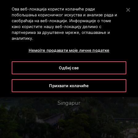
OTISLINE 011 71 55 260
Stlačením klávesu Enter preskočíte na hlavný obsah
Ова веб-локација користи колачиће ради
побољшања корисничког искуства и анализе рада и
ПРЕТРАГА
саобраћаја на веб-локацији. Информације о томе
MENU
како користите нашу веб-локацију делимо с
партнерима за друштвене мреже, оглашавање и
аналитику.
Немојте продавати моје личне податке
Одбиј све
Bašta kod zaliva
Прихвати колачиће
Singapur