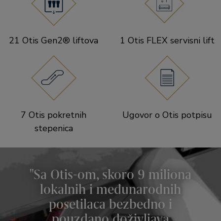
21 Otis Gen2® liftova
1 Otis FLEX servisni lift
7 Otis pokretnih
Ugovor o Otis potpisu
stepenica
Sa Otis-om, skoro 9 miliona
lokalnih i međunarodnih
posetilaca bezbedno i
pouzdano doživljava