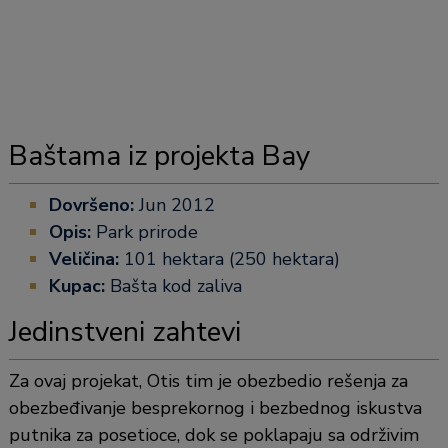
Baštama iz projekta Bay
Dovršeno:
Jun 2012
Opis:
Park prirode
Veličina:
101 hektara (250 hektara)
Kupac:
Bašta kod zaliva
Jedinstveni zahtevi
Za ovaj projekat, Otis tim je obezbedio rešenja za
obezbeđivanje besprekornog i bezbednog iskustva
putnika za posetioce, dok se poklapaju sa održivim