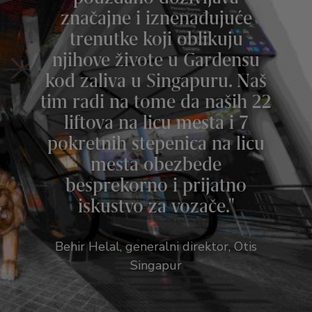
značajne i iznenađujuće
trenutke koji oblikuju
njihove živote u Gardensu
kod zaliva u Singapuru. Naš
tim radi na tome da naših 22
liftova na licu mesta i 7
pokretnih stepenica na licu
mesta obezbede
besprekorno i prijatno
iskustvo za vozače.
Behir Helal, generalni direktor, Otis
Singapur