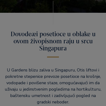
Dovodeæi posetioce u oblake u
ovom živopisnom raju u srcu
Singapura
U Gardens blizu zaliva u Singapuru, Otis liftovi i
pokretne stepenice prevoze posetioce na krošnje,
vodopade i povišene staze, omogućavajući im da
uživaju u jedinstvenim pogledima na hortikulturu,
baštensku umetnost i zadivljujući pogled na
gradski neboder.