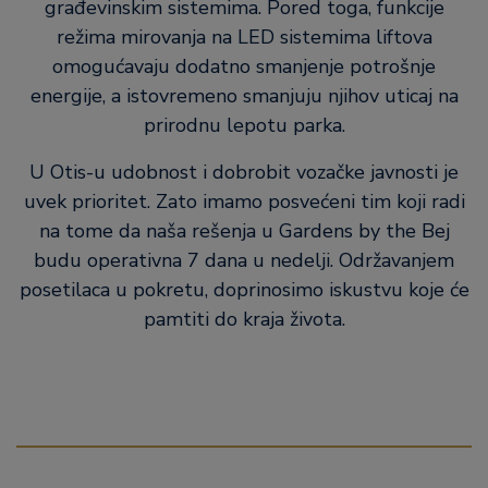
građevinskim sistemima. Pored toga, funkcije
režima mirovanja na LED sistemima liftova
omogućavaju dodatno smanjenje potrošnje
energije, a istovremeno smanjuju njihov uticaj na
prirodnu lepotu parka.
U Otis-u udobnost i dobrobit vozačke javnosti je
uvek prioritet. Zato imamo posvećeni tim koji radi
na tome da naša rešenja u Gardens by the Bej
budu operativna 7 dana u nedelji. Održavanjem
posetilaca u pokretu, doprinosimo iskustvu koje će
pamtiti do kraja života.