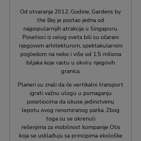
Od otvaranja 2012. Godine, Gardens by
the Bej je postao jedna od
najpopularnijih atrakcija u Singapuru.
Posetioci iz celog sveta bili su očarani
njegovom arhitekturom, spektakularnim
pogledom na nebo i više od 1,5 miliona
biljaka koje rastu u okviru njegovih
granica.
Planeri su znali da će vertikalni transport
igrati važnu ulogu u pomaganju
posetiocima da iskuse jedinstvenu
lepotu ovog renomiranog parka. Zbog
toga su se okrenuli
rešenjima za mobilnost kompanije Otis
koja se usklađuju sa principima ekološke