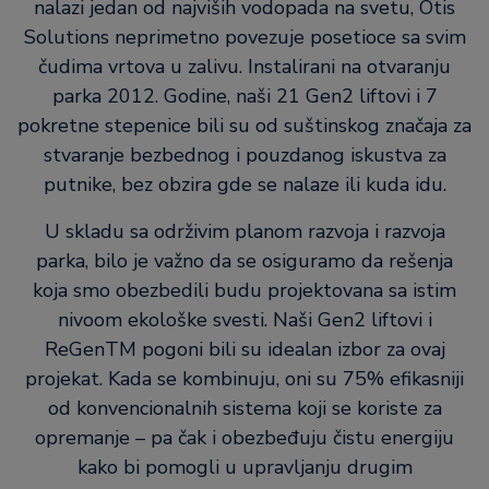
nalazi jedan od najviših vodopada na svetu, Otis
Solutions neprimetno povezuje posetioce sa svim
čudima vrtova u zalivu. Instalirani na otvaranju
parka 2012. Godine, naši 21 Gen2 liftovi i 7
pokretne stepenice bili su od suštinskog značaja za
stvaranje bezbednog i pouzdanog iskustva za
putnike, bez obzira gde se nalaze ili kuda idu.
U skladu sa održivim planom razvoja i razvoja
parka, bilo je važno da se osiguramo da rešenja
koja smo obezbedili budu projektovana sa istim
nivoom ekološke svesti. Naši Gen2 liftovi i
ReGenTM pogoni bili su idealan izbor za ovaj
projekat. Kada se kombinuju, oni su 75% efikasniji
od konvencionalnih sistema koji se koriste za
opremanje – pa čak i obezbeđuju čistu energiju
kako bi pomogli u upravljanju drugim