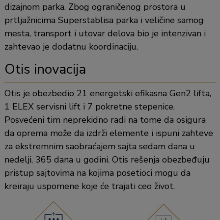
dizajnom parka. Zbog ograničenog prostora u
prtljažnicima Superstablisa parka i veličine samog
mesta, transport i utovar delova bio je intenzivan i
zahtevao je dodatnu koordinaciju.
Otis inovacija
Otis je obezbedio 21 energetski efikasna Gen2 lifta,
1 ELEX servisni lift i 7 pokretne stepenice.
Posvećeni tim neprekidno radi na tome da osigura
da oprema može da izdrži elemente i ispuni zahteve
za ekstremnim saobraćajem sajta sedam dana u
nedelji, 365 dana u godini. Otis rešenja obezbeđuju
pristup sajtovima na kojima posetioci mogu da
kreiraju uspomene koje će trajati ceo život.