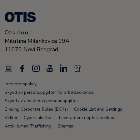
Otis d.o.o.
Milutina Milankovica 19A
11070
Novi Beograd
N
F
I
Y
L
N
e
a
n
o
i
e
Integritetspolicy
w
c
s
u
n
w
Skydd av personuppgifter för arbetssökande
s
e
t
T
k
s
Skydd av anställdas personuppgifter
Binding Corporate Rules (BCRs)
Cookie List and Settings
F
b
a
u
e
F
Villkor
Cybersäkerhet
Leverantörs uppförandekod
e
o
g
b
d
e
Anti-Human Trafficking
Sitemap
e
o
r
e
i
e