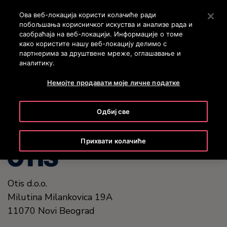
OTISLINE 011 71 55 260
Stlačením klávesu Enter preskočíte na hlavný obsah
Ова веб-локација користи колачиће ради
побољшања корисничког искуства и анализе рада и
ПРЕТРАГА
саобраћаја на веб-локацији. Информације о томе
MENU
како користите нашу веб-локацију делимо с
партнерима за друштвене мреже, оглашавање и
аналитику.
United States (EN)
Немојте продавати моје личне податке
Одбиј све
Прихвати колачиће
Otis d.o.o.
Milutina Milankovica 19A
11070
Novi Beograd