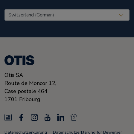
United States (EN)
Otis SA
Route de Moncor 12,
Case postale 464
1701
Fribourg
N
F
I
Y
L
N
e
a
n
o
i
e
Datenschutzerklärung
Datenschutzerklärung für Bewerber