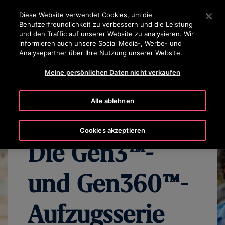
OTISLINE
Drücken Sie die Eingabetaste, um zum Hauptinhalt zu spr
Diese Website verwendet Cookies, um die
Benutzerfreundlichkeit zu verbessern und die Leistung
SUCHEN
und den Traffic auf unserer Website zu analysieren. Wir
MENÜ
informieren auch unsere Social Media-, Werbe- und
Analysepartner über Ihre Nutzung unserer Website.
ÜBERSICHT
KERNTECHNOLOGIEN
AUFZUGSWAHL
KON
Meine persönlichen Daten nicht verkaufen
Alle ablehnen
Cookies akzeptieren
Die Gen3™-
und Gen360™-
Aufzugsserie