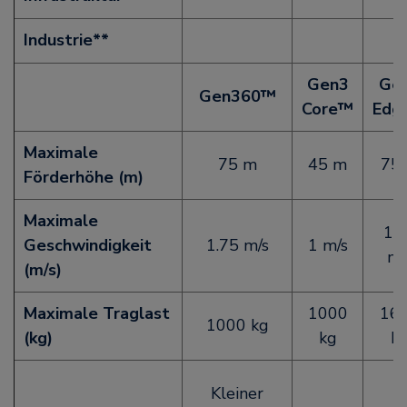
Industrie**
Gen3
Ge
Gen360™
Core™
Edg
Maximale
75 m
45 m
75
Förderhöhe (m)
Maximale
1.
Geschwindigkeit
1.75 m/s
1 m/s
m/
(m/s)
Maximale Traglast
1000
16
1000 kg
(kg)
kg
k
Kleiner