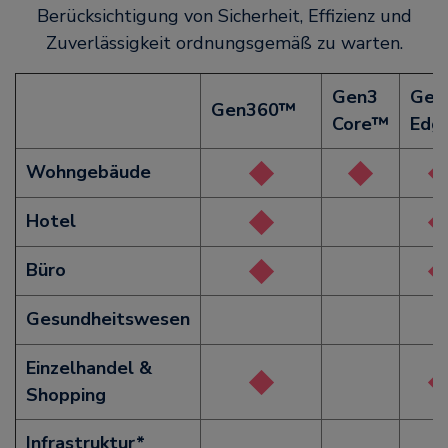
Berücksichtigung von Sicherheit, Effizienz und
Zuverlässigkeit ordnungsgemäß zu warten.
Gen3
Gen
Gen360™
Core™
Edg
Wohngebäude
Hotel
Büro
Gesundheitswesen
Einzelhandel &
Shopping
Infrastruktur*