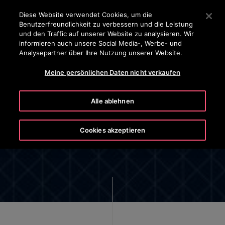
OTISLINE 0 800 20 30 40 50
Drücken Sie die Eingabetaste, um zum Hauptinhalt zu spr
Diese Website verwendet Cookies, um die
Benutzerfreundlichkeit zu verbessern und die Leistung
SUCHEN
und den Traffic auf unserer Website zu analysieren. Wir
MENÜ
informieren auch unsere Social Media-, Werbe- und
Analysepartner über Ihre Nutzung unserer Website.
Meine persönlichen Daten nicht verkaufen
Alle ablehnen
DATENSCHUTZERKLÄRUNG FÜR
MITARBEITER VON OTIS
Cookies akzeptieren