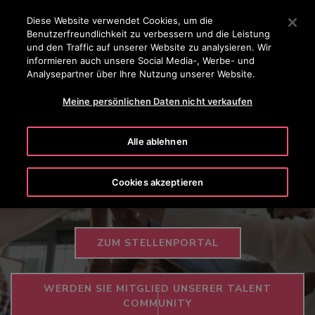
OTISLINE 0 800 20 30 40 50
Drücken Sie die Eingabetaste, um zum Hauptinhalt zu spr
Diese Website verwendet Cookies, um die
Benutzerfreundlichkeit zu verbessern und die Leistung
SUCHEN
und den Traffic auf unserer Website zu analysieren. Wir
MENÜ
informieren auch unsere Social Media-, Werbe- und
Analysepartner über Ihre Nutzung unserer Website.
KARRIERE
STELLENANZEIGEN
WAS WIR BIETEN
AUSBI
Meine persönlichen Daten nicht verkaufen
Bereit für eine Karriere beim
Alle ablehnen
Weltmarktführer?
Cookies akzeptieren
Werden Sie Teil der Otis-Familie.
ZUM STELLENPORTAL
WERDEN SIE MITGLIED UNSERER TALENT
COMMUNITY