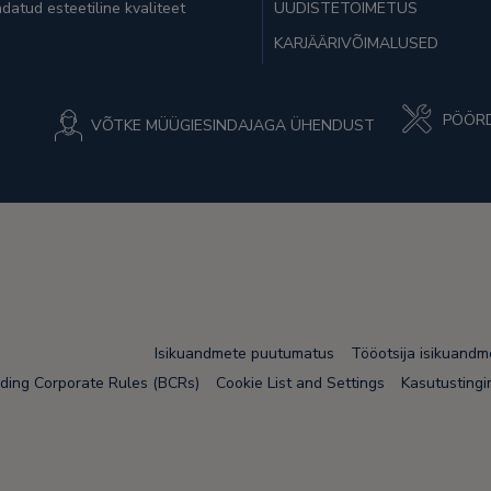
datud esteetiline kvaliteet
UUDISTETOIMETUS
KARJÄÄRIVÕIMALUSED
PÖÖRD
VÕTKE MÜÜGIESINDAJAGA ÜHENDUST
Isikuandmete puutumatus
Tööotsija isikuand
nding Corporate Rules (BCRs)
Cookie List and Settings
Kasutusting