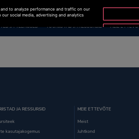
and to analyze performance and traffic on our
OTISLINE +372 6
 our social media, advertising and analytics
TED JA TEENUSED
TÖÖRIISTAD JA RESSURSID
MEIE ETTEVÕ
IISTAD JA RESSURSID
MEIE ETTEVÕTE
rsiteek
Meist
ate kasutajakogemus
Juhtkond