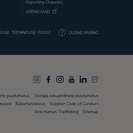
Reporting Channels
ARENDAJAD
UGE TEENINDUSE POOLE
ÜLDINE PÄRING
N
F
I
Y
L
N
e
a
n
o
i
e
mete puutumatus
Töötaja isikuandmete puutumatus
w
c
s
u
n
w
imused
Küberturvalisus
Supplier Code of Conduct
s
e
t
T
k
s
Anti-Human Trafficking
Sitemap
F
b
a
u
e
F