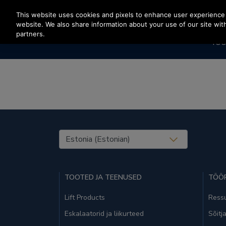
Vajutage sisestusklahvi, et liikuda edasi põhisisu juurde
This website uses cookies and pixels to enhance user experience 
website. We also share information about your use of our site with
partners.
TOO
United States (EN)
TOOTED JA TEENUSED
TÖÖR
Lift Products
Ressu
Eskalaatorid ja liikurteed
Sõitj