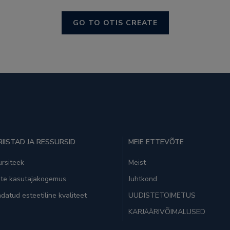
GO TO OTIS CREATE
IISTAD JA RESSURSID
MEIE ETTEVÕTE
rsiteek
Meist
ate kasutajakogemus
Juhtkond
datud esteetiline kvaliteet
UUDISTETOIMETUS
KARJÄÄRIVÕIMALUSED