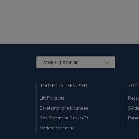
United States (EN)
TOOTED JA TEENUSED
TÖÖR
Lift Products
Ressu
Eskalaatorid ja liikurteed
Sõitj
Otis Signature Service™
Paren
Moderniseerimine