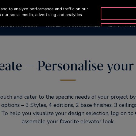
and to analyze performance and traffic on our
OTISLINE +372 6
 our social media, advertising and analytics
TED JA TEENUSED
TÖÖRIISTAD JA RESSURSID
MEIE ETTEVÕ
eate – Personalise your
ouch and cater to the specific needs of your project b
 options – 3 Styles, 4 editions, 2 base finishes, 3 ceiling
s. To help you visualize your design selection, log on to
assemble your favorite elevator look.