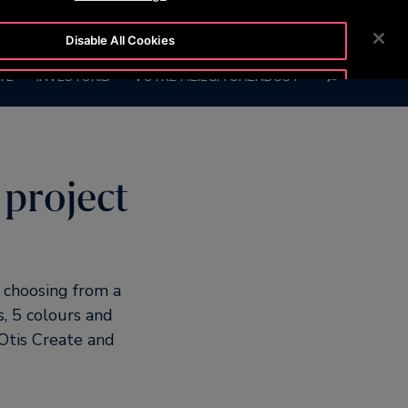
01 1001
UUDISTETOIMETUS
KARJÄÄRIVÕIMALUSED
Disable All Cookies
OTSI
TE
INVESTORID
VÕTKE MEIEGA ÜHENDUST
Accept All Cookies
 project
y choosing from a
s, 5 colours and
 Otis Create and