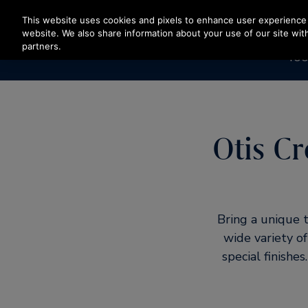
Vajutage sisestusklahvi, et liikuda edasi põhisisu juurde
This website uses cookies and pixels to enhance user experience 
website. We also share information about your use of our site with
partners.
TOO
Otis Cr
Bring a unique t
wide variety of
special finishe