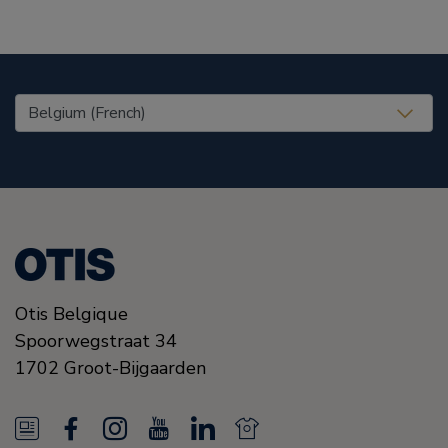
United States (EN)
Otis Belgique
Spoorwegstraat 34
1702
Groot-Bijgaarden
N
F
I
Y
L
N