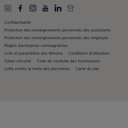
N
F
I
Y
L
N
e
a
n
o
i
e
Confidentialité
w
c
s
u
n
w
Protection des renseignements personnels des postulants
s
e
t
T
k
s
Protection des renseignements personnels des employés
Règles d’entreprise contraignantes
F
b
a
u
e
F
Liste et paramètres des témoins
Conditions d'utilisation
e
o
g
b
d
e
Cyber-sécurité
Code de conduite des fournisseurs
e
o
r
e
i
e
Lutte contre la traite des personnes
Carte du site
d
k
a
n
d
m
Node Name: liferay-78fc5b5b9d-6npzs