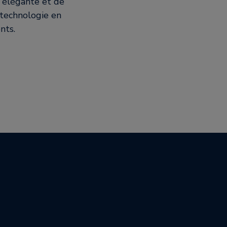
t élégante et de
 technologie en
nts.