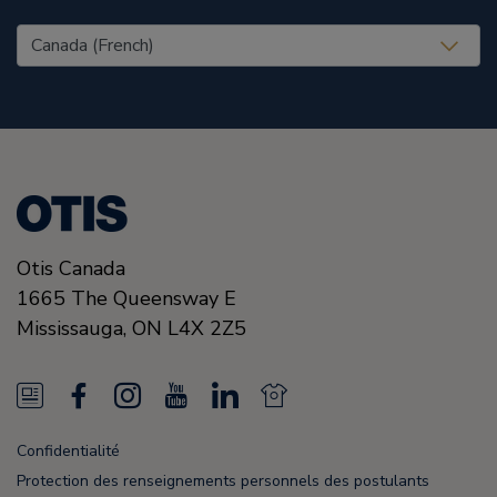
United States (EN)
Otis Canada
1665 The Queensway E
Mississauga, ON
L4X 2Z5
N
F
I
Y
L
N
e
a
n
o
i
e
Confidentialité
w
c
s
u
n
w
Protection des renseignements personnels des postulants