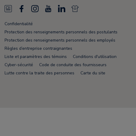
N
F
I
Y
L
N
e
a
n
o
i
e
Confidentialité
w
c
s
u
n
w
Protection des renseignements personnels des postulants
s
e
t
T
k
s
Protection des renseignements personnels des employés
Règles d’entreprise contraignantes
F
b
a
u
e
F
Liste et paramètres des témoins
Conditions d'utilisation
e
o
g
b
d
e
Cyber-sécurité
Code de conduite des fournisseurs
e
o
r
e
i
e
Lutte contre la traite des personnes
Carte du site
d
k
a
n
d
m
Node Name: liferay-5f5886b7f9-8dpcx