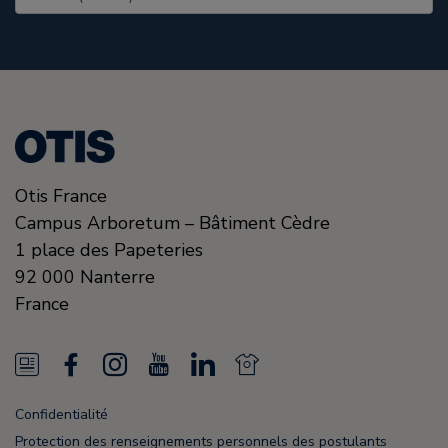
Otis France
Campus Arboretum – Bâtiment Cèdre
1 place des Papeteries
92 000
Nanterre
France
N
F
I
Y
L
N
e
a
n
o
i
e
Confidentialité
w
c
s
u
n
w
Protection des renseignements personnels des postulants