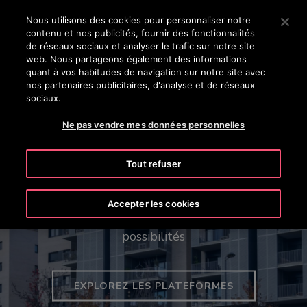
Appuyez sur Entrée pour passer au contenu principal
Nous utilisons des cookies pour personnaliser notre
contenu et nos publicités, fournir des fonctionnalités
RECHERCHER
de réseaux sociaux et analyser le trafic sur notre site
MENU
web. Nous partageons également des informations
quant à vos habitudes de navigation sur notre site avec
nos partenaires publicitaires, d'analyse et de réseaux
sociaux.
Ne pas vendre mes données personnelles
La gamme Otis Robust™
Tout refuser
Les plateformes Gen3™ et Gen360™
Spécialement conçue pour les centres de données
Accepter les cookies
Une gamme connectée, de nombreuses
et les infrastructures critiques les plus exigeants
possibilités
au monde
EXPLOREZ LES PLATEFORMES
DÉCOUVREZ NOS ASCENSEURS À USAGE
INTENSIF