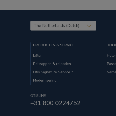
United States (EN)
PRODUCTEN & SERVICE
TOOL
Liften
Hulp
Roltrappen & rolpaden
Passa
Otis Signature Service™
Verbe
Modernisering
OTISLINE
+31 800 0224752