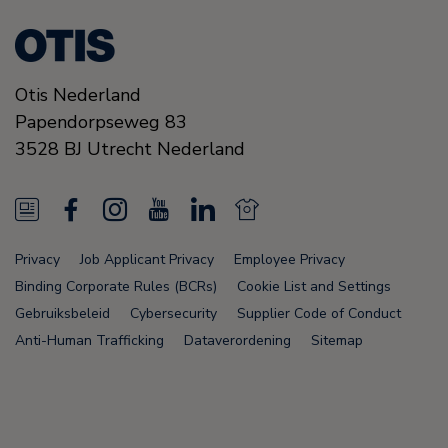
Otis Nederland
Papendorpseweg 83
3528 BJ
Utrecht
Nederland
N
F
I
Y
L
N
e
a
n
o
i
e
Privacy
Job Applicant Privacy
Employee Privacy
w
c
s
u
n
w
Binding Corporate Rules (BCRs)
Cookie List and Settings
s
e
t
T
k
s
Gebruiksbeleid
Cybersecurity
Supplier Code of Conduct
Anti-Human Trafficking
Dataverordening
Sitemap
F
b
a
u
e
F
e
o
g
b
d
e
e
o
r
e
i
e
Node Name: liferay-75cdbd4554-9nfwr