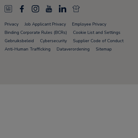
N
F
I
Y
L
N
e
a
n
o
i
e
Privacy
Job Applicant Privacy
Employee Privacy
w
c
s
u
n
w
Binding Corporate Rules (BCRs)
Cookie List and Settings
s
e
t
T
k
s
Gebruiksbeleid
Cybersecurity
Supplier Code of Conduct
Anti-Human Trafficking
Dataverordening
Sitemap
F
b
a
u
e
F
e
o
g
b
d
e
e
o
r
e
i
e
Node Name: liferay-75cdbd4554-9nfwr
d
k
a
n
d
m