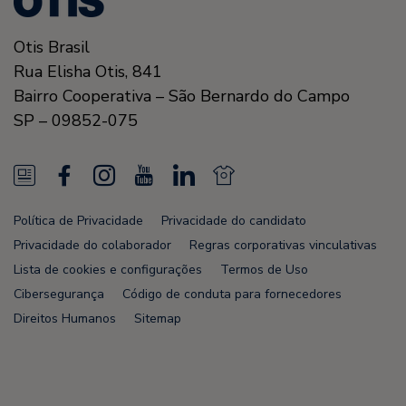
Otis Brasil
Rua Elisha Otis, 841
Bairro Cooperativa – São Bernardo do Campo
SP – 09852-075
N
F
I
Y
L
N
e
a
n
o
i
e
Política de Privacidade
Privacidade do candidato
w
c
s
u
n
w
Privacidade do colaborador
Regras corporativas vinculativas
s
e
t
T
k
s
Lista de cookies e configurações
Termos de Uso
Cibersegurança
Código de conduta para fornecedores
F
b
a
u
e
F
Direitos Humanos
Sitemap
e
o
g
b
d
e
e
o
r
e
i
e
d
k
a
n
d