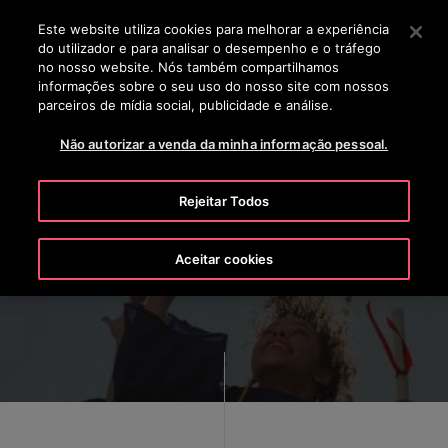
OTISLINE 0800 704 8783
Prima Enter para saltar para o Conteúdo Principal
Este website utiliza cookies para melhorar a experiência
do utilizador e para analisar o desempenho e o tráfego
BUSCAR
no nosso website. Nós também compartilhamos
MENU
informações sobre o seu uso do nosso site com nossos
parceiros de mídia social, publicidade e análise.
Não autorizar a venda da minha informação pessoal.
Rejeitar Todos
Nosso Programa de Bolsa de
Estudos Para Funcionários
Aceitar cookies