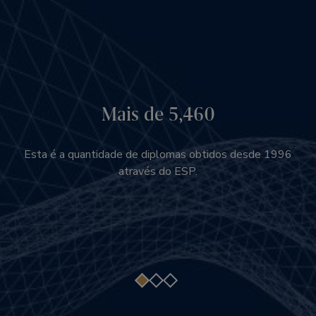
Mais de 5,460
$87.6 M
Mais de 47 países
Investidos na educação e no desenvolvimento dos nossos
Esta é a quantidade de diplomas obtidos desde 1996
com a participação de funcionários.
através do ESP.
funcionários.