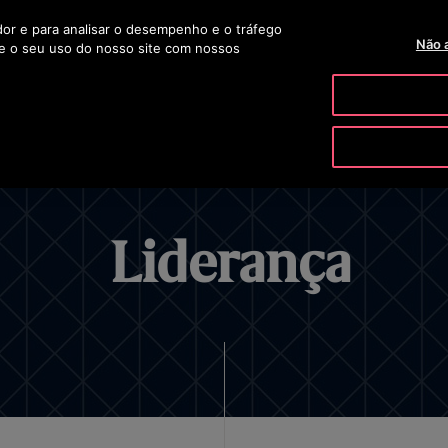
ador e para analisar o desempenho e o tráfego
TELEVENDAS 0800 703 1061
OTISLINE 0800 704 8783
BLOG
Não 
e o seu uso do nosso site com nossos
PRODUTOS E SERVIÇOS
FERRAMENTAS & RECURSOS
Liderança