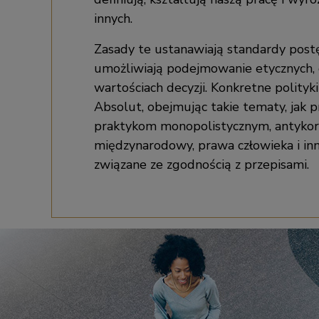
innych.
Zasady te ustanawiają standardy post
umożliwiają podejmowanie etycznych, 
wartościach decyzji. Konkretne polityki
Absolut, obejmując takie tematy, jak p
praktykom monopolistycznym, antykor
międzynarodowy, prawa człowieka i in
związane ze zgodnością z przepisami.