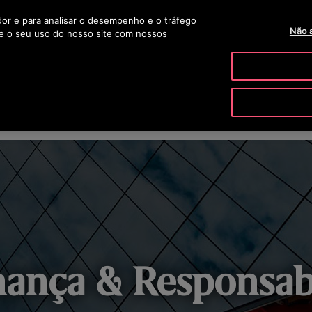
ador e para analisar o desempenho e o tráfego
TELEVENDAS 0800 703 1061
OTISLINE 0800 704 8783
BLOG
Não 
e o seu uso do nosso site com nossos
PRODUTOS E SERVIÇOS
FERRAMENTAS & RECURSOS
 & SEGURANÇA
GOVERNANÇA & RESPONSABILIDADE
M
ança & Responsab