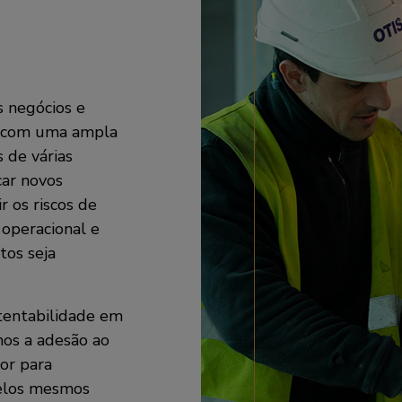
s negócios e
s com uma ampla
 de várias
car novos
r os riscos de
 operacional e
tos seja
stentabilidade em
mos a adesão ao
or para
pelos mesmos