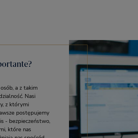
portante?
osób, a z takim
zialność. Nasi
y, z którymi
 zawsze postępujemy
is - bezpieczeństwo,
mi, które nas
óżniają nas spośród