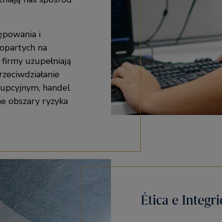
ępowania i
opartych na
 firmy uzupełniają
rzeciwdziałanie
upcyjnym, handel
ne obszary ryzyka
Ética e Integr