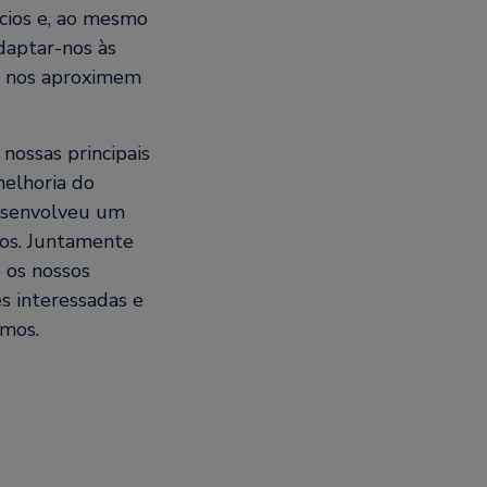
cios e, ao mesmo
daptar-nos às
e nos aproximem
nossas principais
melhoria do
desenvolveu um
ios. Juntamente
 os nossos
s interessadas e
amos.