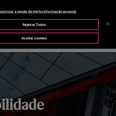
SALA DE NOTICIAS
CARREIRAS
2 VIA DA FATURA
autorizar a venda da minha informação pessoal.
BUSCAR
NOSSA EMPRESA
INVESTIDORES
CONTATO
Rejeitar Todos
EIO AMBIENTE & IMPACTO
Aceitar cookies
ilidade