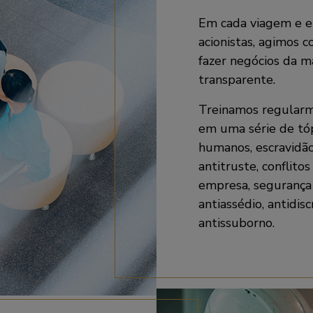
Em cada viagem e e
acionistas, agimos
fazer negócios da ma
transparente.
Treinamos regularm
em uma série de tópi
humanos, escravidão
antitruste, conflito
empresa, segurança 
antiassédio, antidis
antissuborno.