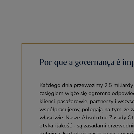
Por que a governança é im
Każdego dnia przewozimy 2.5 miliardy 
zasięgiem wiąże się ogromna odpowied
klienci, pasażerowie, partnerzy i wszysc
współpracujemy, polegają na tym, że
właściwie. Nasze Absolutne Zasady Ot
etyka i jakość - są zasadami przewodni
definiują, kształtują naszą pracę i wyr