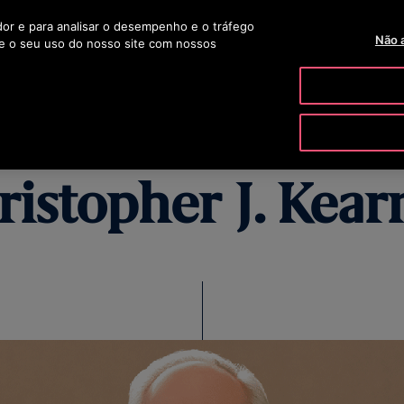
ador e para analisar o desempenho e o tráfego
TELEVENDAS 0800 703 1061
OTISLINE 0800 704 8783
BLOG
Não 
e o seu uso do nosso site com nossos
PRODUTOS E SERVIÇOS
FERRAMENTAS & RECURSOS
ristopher J. Kear