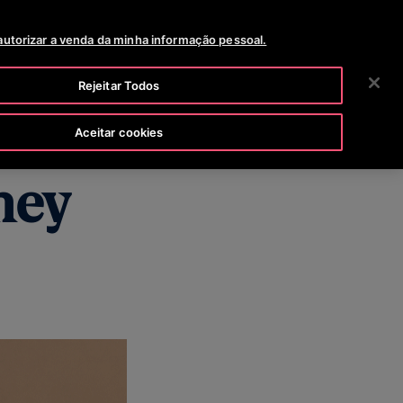
SALA DE NOTICIAS
CARREIRAS
2 VIA DA FATURA
autorizar a venda da minha informação pessoal.
BUSCAR
NOSSA EMPRESA
INVESTIDORES
CONTATO
Rejeitar Todos
Aceitar cookies
ney