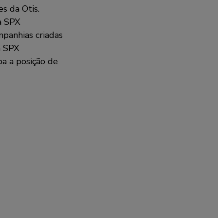
s da Otis.
a SPX
panhias criadas
a SPX
a a posição de