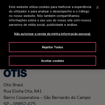
OTISLINE 0800 704 8783
Prima Enter para saltar para o Conteúdo Principal
Este website utiliza cookies para melhorar a experiência
do utilizador e para analisar o desempenho e o tráfego
BUSCAR
no nosso website. Nós também compartilhamos
MENU
informações sobre o seu uso do nosso site com nossos
parceiros de mídia social, publicidade e análise.
Não autorizar a venda da minha informação pessoal.
United States (EN)
Rejeitar Todos
Aceitar cookies
Otis Brasil
Rua Elisha Otis, 841
Bairro Cooperativa – São Bernardo do Campo
SP – 09852-075