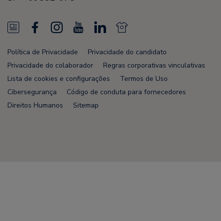
N
F
I
Y
L
N
e
a
n
o
i
e
Política de Privacidade
Privacidade do candidato
w
c
s
u
n
w
Privacidade do colaborador
Regras corporativas vinculativas
s
e
t
T
k
s
Lista de cookies e configurações
Termos de Uso
Cibersegurança
Código de conduta para fornecedores
F
b
a
u
e
F
Direitos Humanos
Sitemap
e
o
g
b
d
e
e
o
r
e
i
e
d
k
a
n
d
Node Name: liferay-75cdbd4554-9nfwr
m