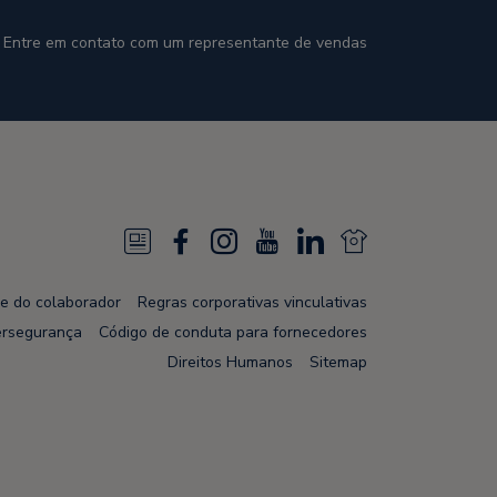
Entre em contato com um representante de vendas
N
F
I
Y
L
N
e
a
n
o
i
e
de do colaborador
Regras corporativas vinculativas
w
c
s
u
n
w
ersegurança
Código de conduta para fornecedores
s
e
t
T
k
s
Direitos Humanos
Sitemap
F
b
a
u
e
F
e
o
g
b
d
e
e
o
r
e
i
e