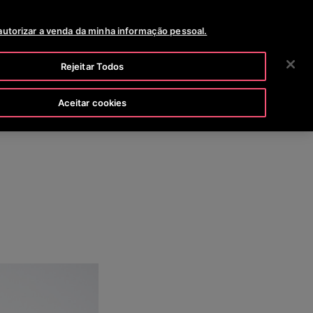
SALA DE NOTICIAS
CARREIRAS
2 VIA DA FATURA
autorizar a venda da minha informação pessoal.
BUSCAR
NOSSA EMPRESA
INVESTIDORES
CONTATO
Rejeitar Todos
Aceitar cookies