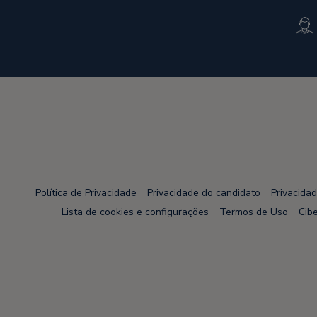
Política de Privacidade
Privacidade do candidato
Privacida
Lista de cookies e configurações
Termos de Uso
Cib
Node Name: liferay-75cdbd4554-wwcwl