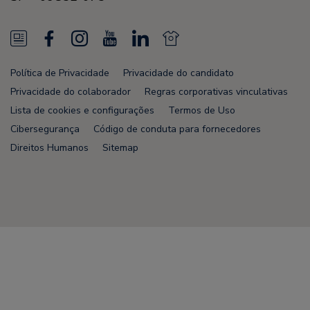
N
F
I
Y
L
N
e
a
n
o
i
e
Política de Privacidade
Privacidade do candidato
w
c
s
u
n
w
Privacidade do colaborador
Regras corporativas vinculativas
s
e
t
T
k
s
Lista de cookies e configurações
Termos de Uso
Cibersegurança
Código de conduta para fornecedores
F
b
a
u
e
F
Direitos Humanos
Sitemap
e
o
g
b
d
e
e
o
r
e
i
e
d
k
a
n
d
Node Name: liferay-75cdbd4554-9nfwr
m