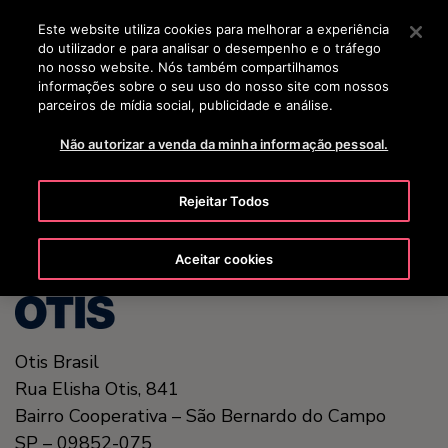
OTISLINE 0800 704 8783
Prima Enter para saltar para o Conteúdo Principal
Este website utiliza cookies para melhorar a experiência
do utilizador e para analisar o desempenho e o tráfego
BUSCAR
no nosso website. Nós também compartilhamos
MENU
informações sobre o seu uso do nosso site com nossos
parceiros de mídia social, publicidade e análise.
Não autorizar a venda da minha informação pessoal.
United States (EN)
Rejeitar Todos
Aceitar cookies
Otis Brasil
Rua Elisha Otis, 841
Bairro Cooperativa – São Bernardo do Campo
SP – 09852-075