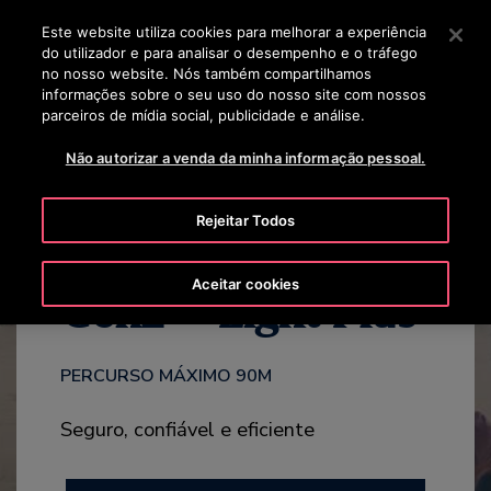
OTISLINE 0800 704 8783
Prima Enter para saltar para o Conteúdo Principal
Este website utiliza cookies para melhorar a experiência
do utilizador e para analisar o desempenho e o tráfego
BUSCAR
no nosso website. Nós também compartilhamos
MENU
informações sobre o seu uso do nosso site com nossos
parceiros de mídia social, publicidade e análise.
CATÁLOGO
CARACTERÍSTICAS
DESTAQUES
CONTATO
Não autorizar a venda da minha informação pessoal.
Rejeitar Todos
Aceitar cookies
Gen2 ® Light Plus
PERCURSO MÁXIMO 90M
Seguro, confiável e eficiente