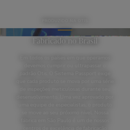
PRODUZIDO NA OTIS
Fabricado no Brasil
Em todos os países em que operamos
devemos cumprir ou ultrapassar o
padrão Otis. O Sistema Passport exige
que cada produto se mova por uma série
de inspeções meticulosas durante seu
desenvolvimento. Uma vez aprovado por
uma equipe de especialistas, o produto
se move ao seu próximo nível. Nossa
fábrica em São Paulo é um de nossos
centros de excelência de fabricação