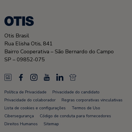
Otis Brasil
Rua Elisha Otis, 841
Bairro Cooperativa – São Bernardo do Campo
SP – 09852-075
N
F
I
Y
L
N
e
a
n
o
i
e
Política de Privacidade
Privacidade do candidato
w
c
s
u
n
w
Privacidade do colaborador
Regras corporativas vinculativas
s
e
t
T
k
s
Lista de cookies e configurações
Termos de Uso
Cibersegurança
Código de conduta para fornecedores
F
b
a
u
e
F
Direitos Humanos
Sitemap
e
o
g
b
d
e