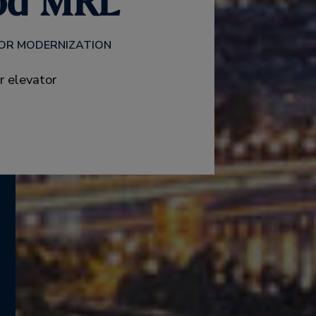
d MRL
TOR MODERNIZATION
r elevator