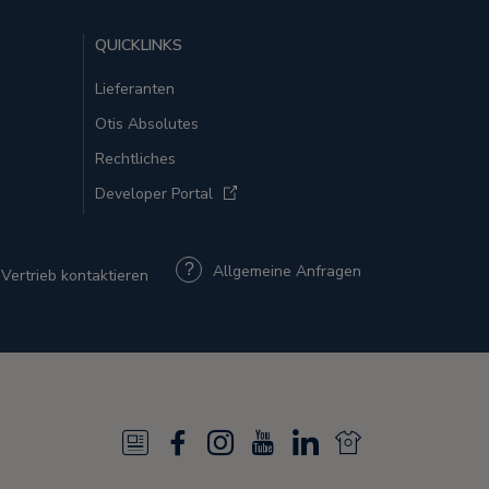
QUICKLINKS
Lieferanten
Otis Absolutes
Rechtliches
Developer Portal
Allgemeine Anfragen
Vertrieb kontaktieren
N
F
I
Y
L
N
e
a
n
o
i
e