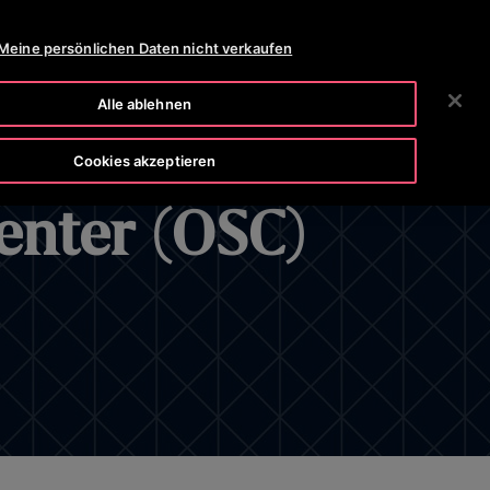
OTISLINE 0800-82-82 82
NEWSROOM
KARRIERE
Meine persönlichen Daten nicht verkaufen
SUCHEN
HMEN
INVESTOREN
KONTAKTIEREN SIE UNS
Alle ablehnen
Cookies akzeptieren
enter (OSC)