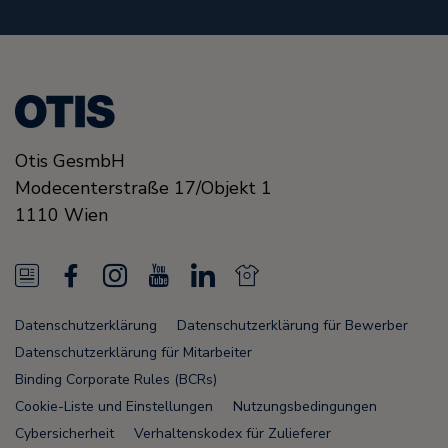
Otis GesmbH
Modecenterstraße
17/Objekt 1
1110
Wien
N
F
I
Y
L
N
e
a
n
o
i
e
Datenschutzerklärung
Datenschutzerklärung für Bewerber
w
c
s
u
n
w
Datenschutzerklärung für Mitarbeiter
s
e
t
T
k
s
Binding Corporate Rules (BCRs)
Cookie-Liste und Einstellungen
Nutzungsbedingungen
F
b
a
u
e
F
Cybersicherheit
Verhaltenskodex für Zulieferer