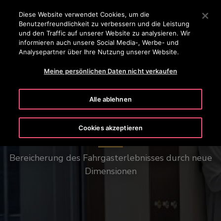
OTISLINE 0800-82-82 82
Drücken Sie die Eingabetaste, um zum Hauptinhalt zu spr
Diese Website verwendet Cookies, um die
Benutzerfreundlichkeit zu verbessern und die Leistung
SUCHEN
und den Traffic auf unserer Website zu analysieren. Wir
MENÜ
informieren auch unsere Social Media-, Werbe- und
Analysepartner über Ihre Nutzung unserer Website.
Meine persönlichen Daten nicht verkaufen
Alle ablehnen
Ein revolutionäres Fahrerlebnis.
Cookies akzeptieren
Bereicherung des Fahrgasterlebnisses durch neue
Dimensionen