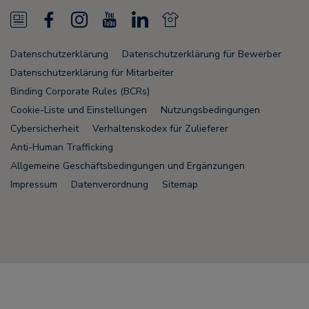
N
F
I
Y
L
N
e
a
n
o
i
e
Datenschutzerklärung
Datenschutzerklärung für Bewerber
w
c
s
u
n
w
Datenschutzerklärung für Mitarbeiter
s
e
t
T
k
s
Binding Corporate Rules (BCRs)
Cookie-Liste und Einstellungen
Nutzungsbedingungen
F
b
a
u
e
F
Cybersicherheit
Verhaltenskodex für Zulieferer
e
o
g
b
d
e
Anti-Human Trafficking
e
o
r
e
i
e
Allgemeine Geschäftsbedingungen und Ergänzungen
Impressum
Datenverordnung
Sitemap
d
k
a
n
d
m
Node Name: liferay-78fc5b5b9d-nmvc7