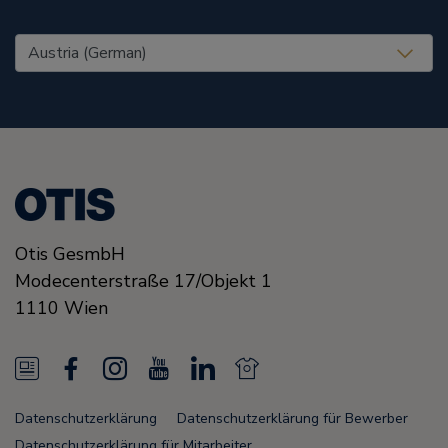
United States (EN)
Otis GesmbH
Modecenterstraße
17/Objekt 1
1110
Wien
N
F
I
Y
L
N
e
a
n
o
i
e
Datenschutzerklärung
Datenschutzerklärung für Bewerber
w
c
s
u
n
w
Datenschutzerklärung für Mitarbeiter