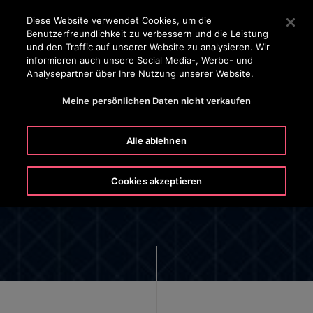
OTISLINE 0800-82-82 82
Drücken Sie die Eingabetaste, um zum Hauptinhalt zu spr
Diese Website verwendet Cookies, um die
Benutzerfreundlichkeit zu verbessern und die Leistung
SUCHEN
und den Traffic auf unserer Website zu analysieren. Wir
MENÜ
informieren auch unsere Social Media-, Werbe- und
Analysepartner über Ihre Nutzung unserer Website.
Meine persönlichen Daten nicht verkaufen
Alle ablehnen
Report Privacy Matter
Cookies akzeptieren