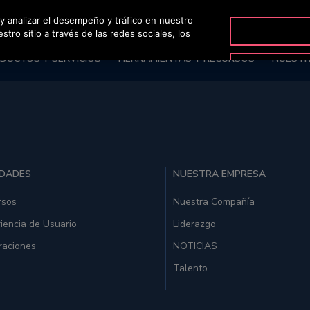
 y analizar el desempeño y tráfico en nuestro
NUEVA ITC
OTISLINE 924 92 50 24
ro sitio a través de las redes sociales, los
DUCTOS Y SERVICIOS
HERRAMIENTAS Y RECURSOS
NUESTR
IDADES
NUESTRA EMPRESA
rsos
Nuestra Compañía
iencia de Usuario
Liderazgo
raciones
NOTICIAS
Talento