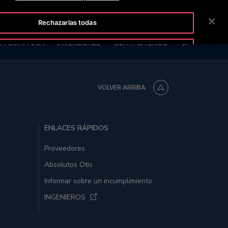
AVERIAS@OTIS.COM
BLOG
NOTICIAS
TALENTO
Rechazarlas todas
BUSCAR
A COMPAÑÍA
INVERSORES
CONTÁCTENOS
Aceptar cookies
VOLVER ARRIBA
ENLACES RÁPIDOS
Proveedores
Absolutos Otis
Informar sobre un incumplimiento
INGENIEROS