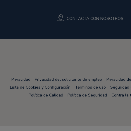
CONTACTA CON NOSOTROS
Privacidad
Privacidad del solicitante de empleo
Privacidad d
Lista de Cookies y Configuración
Términos de uso
Seguridad 
Política de Calidad
Política de Seguridad
Contra la 
Node Name: liferay-78fc5b5b9d-nmvc7