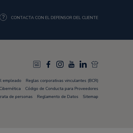
CONTACTA CON EL DEFENSOR DEL CLIENTE
N
F
I
Y
L
N
e
a
n
o
i
e
el empleado
Reglas corporativas vinculantes (BCR)
w
c
s
u
n
w
Cibernética
Código de Conducta para Proveedores
s
e
t
T
k
s
trata de personas
Reglamento de Datos
Sitemap
F
b
a
u
e
F
e
o
g
b
d
e
e
o
r
e
i
e