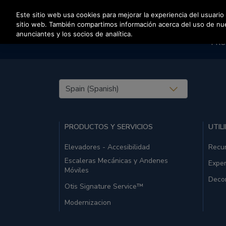
Pulse Intro para saltar al contenido principal
Este sitio web usa cookies para mejorar la experiencia del usuario
sitio web. También compartimos información acerca del uso de nuest
anunciantes y los socios de analítica.
PRO
United States (EN)
PRODUCTOS Y SERVICIOS
UTIL
Elevadores - Accesibilidad
Recu
Escaleras Mecánicas y Andenes
Exper
Móviles
Deco
Otis Signature Service™
Modernizacion