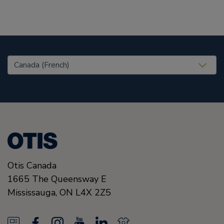
United States (EN)
Otis Canada
1665 The Queensway E
Mississauga, ON
L4X 2Z5
N
F
I
Y
L
N