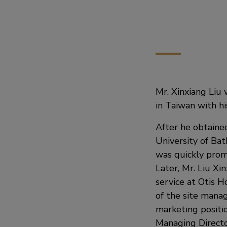
Mr. Xinxiang Liu
in Taiwan with hi
After he obtaine
University of Bat
was quickly prom
Later, Mr. Liu Xi
service at Otis H
of the site mana
marketing positi
Managing Directo