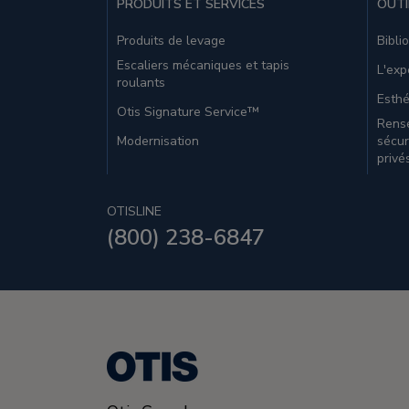
PRODUITS ET SERVICES
OUTI
Produits de levage
Bibli
Escaliers mécaniques et tapis
L'exp
roulants
Esthé
Otis Signature Service™
Rense
Modernisation
sécur
privé
OTISLINE
(800) 238-6847