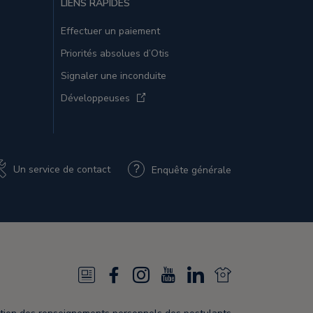
LIENS RAPIDES
Effectuer un paiement
Priorités absolues d’Otis
Signaler une inconduite
Développeuses
Un service de contact
Enquête générale
N
F
I
Y
L
N
e
a
n
o
i
e