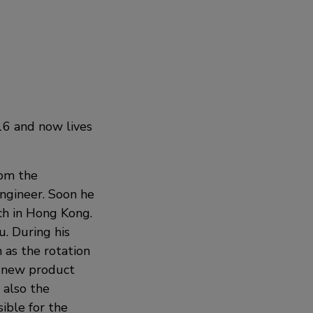
16 and now lives
rom the
engineer. Soon he
ch in Hong Kong.
u. During his
 as the rotation
e new product
 also the
ible for the