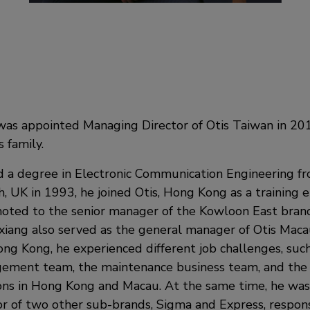
 was appointed Managing Director of Otis Taiwan in 20
s family.
d a degree in Electronic Communication Engineering f
h, UK in 1993, he joined Otis, Hong Kong as a training 
oted to the senior manager of the Kowloon East bran
nxiang also served as the general manager of Otis Maca
ong Kong, he experienced different job challenges, such
gement team, the maintenance business team, and th
ons in Hong Kong and Macau. At the same time, he was
r of two other sub-brands, Sigma and Express, respons