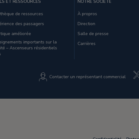
LS ET RESSOURCES
NOTRE SOCIÉTÉ
othèque de ressources
À propros
érience des passagers
Direction
tique améliorée
Salle de presse
ignements importants sur la
Carrières
ité – Ascenseurs résidentiels
s
Contacter un représentant commercial