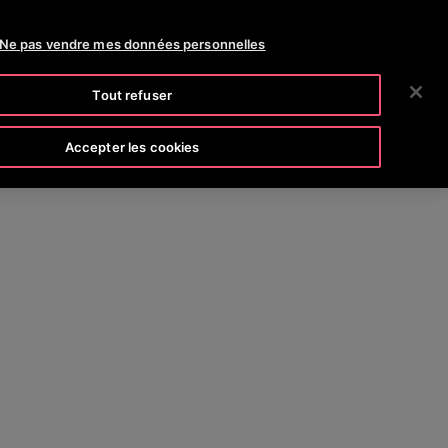
SLINE (800) 238-6847
SALLE DE PRESSE
CARRIÈRES
Ne pas vendre mes données personnelles
RECHERCHER
E SOCIÉTÉ
INVESTISSEURS
NOUS JOINDRE
Tout refuser
Accepter les cookies