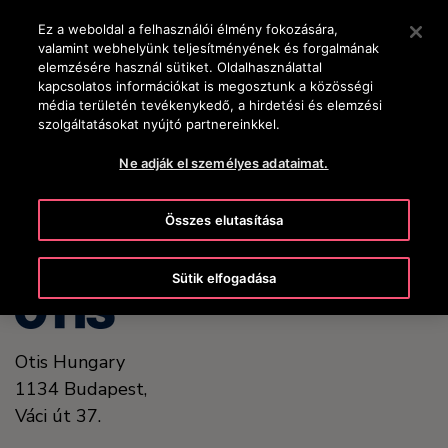
OTISLINE +36-1-430-4600
Nyomja le az Enter billentyűt a fő tartalomra ugráshoz
Ez a weboldal a felhasználói élmény fokozására,
valamint webhelyünk teljesítményének és forgalmának
KERESÉS
elemzésére használ sütiket. Oldalhasználattal
MENÜ
kapcsolatos információkat is megosztunk a közösségi
média területén tevékenykedő, a hirdetési és elemzési
szolgáltatásokat nyújtó partnereinkkel.
United States (EN)
Ne adják el személyes adataimat.
Összes elutasítása
Sütik elfogadása
Otis Hungary
1134
Budapest,
Váci út 37.