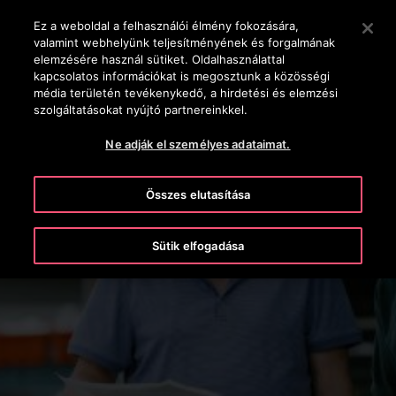
OTISLINE +36-1-430-4600
Nyomja le az Enter billentyűt a fő tartalomra ugráshoz
Ez a weboldal a felhasználói élmény fokozására,
valamint webhelyünk teljesítményének és forgalmának
KERESÉS
elemzésére használ sütiket. Oldalhasználattal
MENÜ
kapcsolatos információkat is megosztunk a közösségi
média területén tevékenykedő, a hirdetési és elemzési
szolgáltatásokat nyújtó partnereinkkel.
Ne adják el személyes adataimat.
Összes elutasítása
Sütik elfogadása
Beszállítói információk