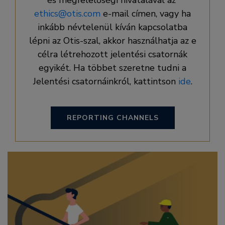
és megfelelőségi hivatalával az
ethics@otis.com
e-mail címen, vagy ha
inkább névtelenül kíván kapcsolatba
lépni az Otis-szal, akkor használhatja az e
célra létrehozott jelentési csatornák
egyikét. Ha többet szeretne tudni a
Jelentési csatornáinkról, kattintson
ide
.
REPORTING CHANNELS